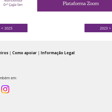
< 2025
2023 >
eiros
|
Como apoiar
|
Informação Legal
ambém em: