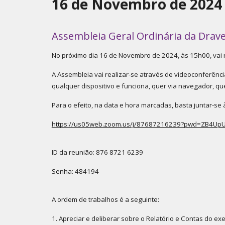
16 de Novembro de 2024
Assembleia Geral Ordinária da Drave
No próximo dia 16 de Novembro de 2024, às 15h00, vai r
A Assembleia vai realizar-se através de videoconferênci
qualquer dispositivo e funciona, quer via navegador, qu
Para o efeito, na data e hora marcadas, basta juntar-se 
https://us05web.zoom.us/j/87687216239?pwd=ZB4Up
ID da reunião: 876 8721 6239
Senha: 484194
A ordem de trabalhos é a seguinte:
1. Apreciar e deliberar sobre o Relatório e Contas do exe