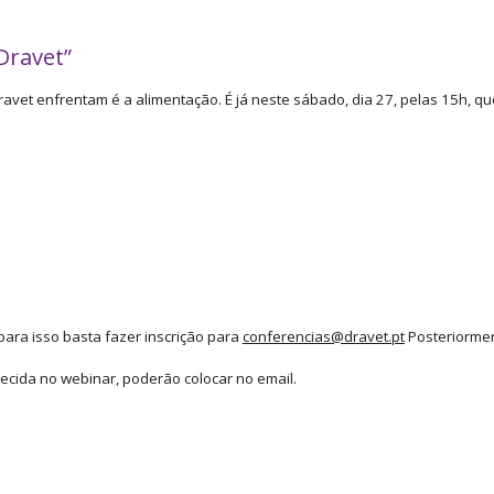
Dravet”
vet enfrentam é a alimentação. É já neste sábado, dia 27, pelas 15h, qu
 para isso basta fazer inscrição para
conferencias@dravet.pt
Posteriormen
ecida no webinar, poderão colocar no email.