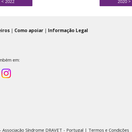
< 2022
2020 >
eiros
|
Como apoiar
|
Informação Legal
ambém em:
- Associação Síndrome DRAVET - Portugal
|
Termos e Condições