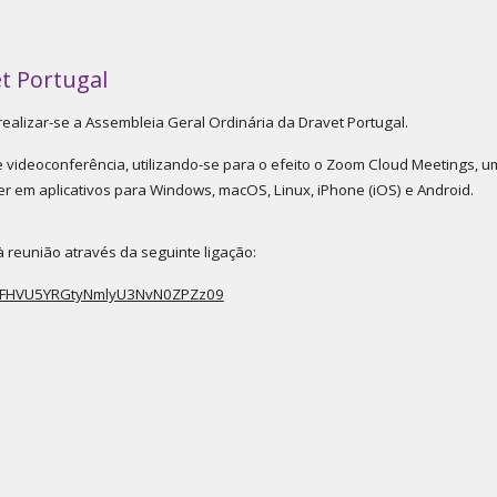
t Portugal
ealizar-se a Assembleia Geral Ordinária da Dravet Portugal.
e videoconferência, utilizando-se para o efeito o Zoom Cloud Meetings, u
er em aplicativos para Windows, macOS, Linux, iPhone (iOS) e Android.
à reunião através da seguinte ligação:
bFFHVU5YRGtyNmlyU3NvN0ZPZz09