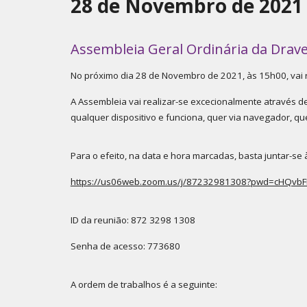
28 de Novembro de 2021
Assembleia Geral Ordinária da Drave
No próximo dia 28 de Novembro de 2021, às 15h00, vai r
A Assembleia vai realizar-se excecionalmente através d
qualquer dispositivo e funciona, quer via navegador, qu
Para o efeito, na data e hora marcadas, basta juntar-se 
https://us06web.zoom.us/j/87232981308?pwd=cHQv
ID da reunião: 872 3298 1308
Senha de acesso: 773680
A ordem de trabalhos é a seguinte: