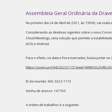
Assembleia Geral Ordinária da Drave
No próximo dia 24 de Abril de 2021, às 15h00, vai realiz
Considerando as diretivas vigentes sobre o novo Corona
Cloud Meetings, uma solução que permite a estabilidade
(iOS) e Android.
Para o efeito, na data e hora marcadas, basta juntar-se 
https://zoom.us/j/94232231172?pwd=WWh5VzZyREc3
ID da reunião: 942 3223 1172
Senha de acesso: 147763
A ordem de trabalhos é a seguinte: