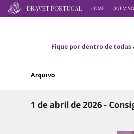
DRAVET PORTUGAL
HOME
QUEM S
Sk
Fique por dentro de todas
Arquivo
1
de
abril
de 202
6
-
Consi