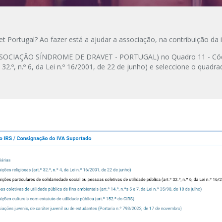
t Portugal? Ao fazer está a ajudar a associação, na contribuição da 
SOCIAÇÃO SÍNDROME DE DRAVET - PORTUGAL) no Quadro 11 - Código 1
.º 32.º, n.º 6, da Lei n.º 16/2001, de 22 de junho) e seleccione o quad