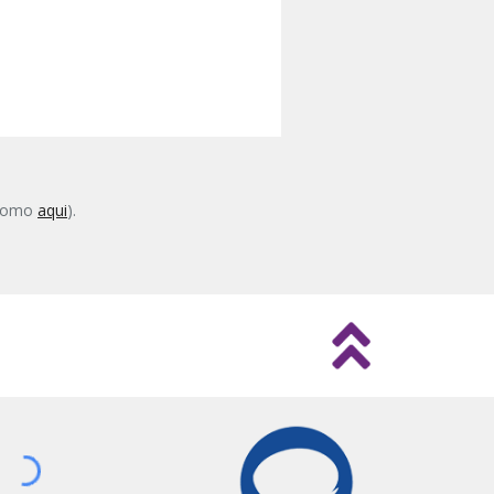
 como
aqui
).